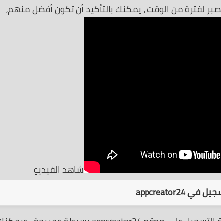
صبر لفترة من الوقت ، يمكنك بالتأكيد أن تكون أفضل منهم،
شاهد الفيديو
ي appcreator24
كما هو مذكور في الفيديو التوضيحي ، فإن عملية التسجيل على موقع appcreator24 بسيطة ومريحة ، ويمك