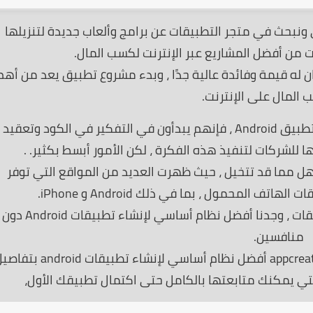
نبحث في متجر التطبيقات عن برامج وألعاب جديدة لتنزيلها
ات من أفضل المشاريع عبر الإنترنت لكسب المال.
 له قيمة وفائدة عالية جدًا ، وبدء مشروع تطبيق يعد من أهم
المال على الإنترنت.
عندما يفكر شخص ما في مشروع معين لإنشاء تطبيق Android ، فإنهم يبدأون في التفكير في الكود وتعقيد
للشركات لتنفيذ هذه الفكرة ، لكن الأمور أبسط بكثير. .
مسألة إنشاء تطبيق لنظام Android أسهل مما قد تتخيل ، حيث ظهرت العديد من المواقع التي توفر
المحمول ، بما في ذلك Android و iPhone.
من خلال تجربتنا مع العديد من منصات إنشاء التطبيقات ، وجدنا أفضل نظ
منافسين.
في هذا المنشور والفيديو المرفق ، سنشرح appcreator24 أفضل نظام أساسي لإنشاء تطبيقات roid
ي يمكنك متابعتها بالكامل حتى اكتمال تطبيقك الأول،