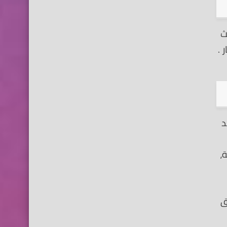
يث
 .
د
ق