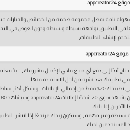
appcreator2
طبيقات android بدون كود وبسهولة تامة بفضل مجموعة ضخمة من الخصائص والخيارات ح
اجها في التطبيق بواجهة بسيطة وبسيطة ودون الغوص في البحار
تخدم لإنشاء التطبيقات،
appcreator2
 موقع مجاني ولن تحتاج أبدًا إلى دفع أي مبلغ مادي لإكمال مشروعك ، حيث يعتم
 في تطبيقك بعد نشره من أجل الاستفادة منها.
لنفترض أن لديك 100 مستخدم للتطبيق الآن ، فلن يشاهد سوى 20 شخصًا إعلانات appcreator24 وسيشاهد 80
 الآخرين إعلاناتك،
ة بسيطة وغير مهمة ، وسيكون ربحك مرتفعًا إذا انتشر التطبي
د المستخدمين لديك.