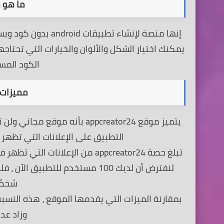
ما هو موقع 4
إنها منصة لإنشاء ت
يمكنك اختيار الشكل والألوان والخيارات التي تحت
الكود المس
مميزات موقع 4
يتميز موقع appcreator24 بأنه
التطبيق على الإعلانات التي تظهر
تبلغ حصة appcreator24 من الإعلانات التي تظهر في تطبيقك 20٪ فقط من إجمالي الإعلانات ، وبشكل أكثر بساطة،
شخصًا
بمقارنة الميزات التي يقدمها الموقع ، هذه النسب
وزاد عد