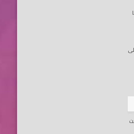
ها
لى
ت