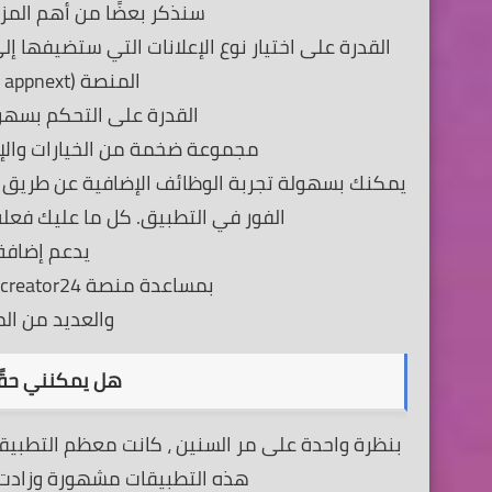
سنذكر بعضًا من أهم المزايا الإضا
المنصة (admob ، facebook ، startapp ، appnext).
القدرة على التحكم بسهو
مجموعة ضخمة من الخيارات والإع
يمكنك بسهولة تجربة الوظائف الإضافية عن طريق ت
الفور في التطبيق. كل ما عليك فعل
يدعم إضافة أكواد ML
بمساعدة منصة appcreator24 ، يمكنك إنشاء عدد كبير من الألعاب.
والعديد من الم
هل يمكنني حقًا
بنظرة واحدة على مر السنين ، كانت معظم التطبي
هذه التطبيقات مشهورة وزادت أرب