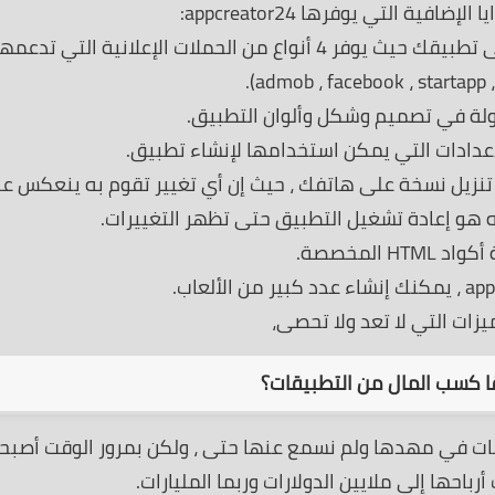
فية التي يوفرها appcreator24:
القدرة على اختيار نوع الإعلانات التي ستضيفها إلى تطبيقك حيث يوفر 4 أنواع من الحملات الإعلانية التي تدعم
لة في تصميم وشكل وألوان التطبيق.
دادات التي يمكن استخدامها لإنشاء تطبيق.
نزيل نسخة على هاتفك ، حيث إن أي تغيير تقوم به ينعكس ع
ه هو إعادة تشغيل التطبيق حتى تظهر التغييرات.
HT المخصصة.
يزات التي لا تعد ولا تحصى،
 كسب المال من التطبيقات؟
قات في مهدها ولم نسمع عنها حتى ، ولكن بمرور الوقت أصبح
احها إلى ملايين الدولارات وربما المليارات.