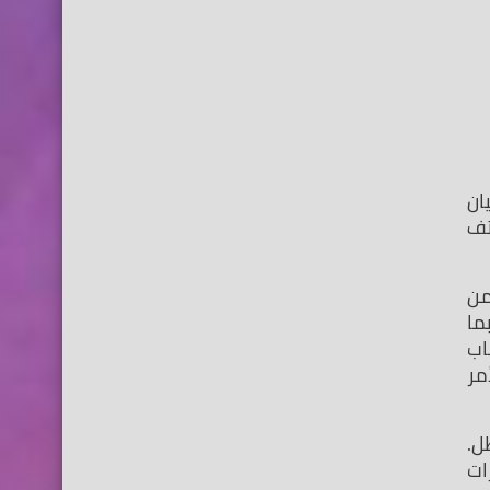
تعد التطبيقات التي نقوم بتنزيلها من متجر جوجل بلاي, هى افضل التطبيقات دائما. وابدا, ولكن في كثير من الأحيان 
نجد بعض التطبيقات تتوقف عن العمل دون سابق إنذار, وهذا الشي يسبب انزعاجا كبيرا لمستخدمى هواتف 
ولكن لا تقلق, حل مشكلة توقف التطبيقات. عن العمل أتفه مما تتصور, و سنتطرق. للحديث عنها بشكل مفصل, من 
الجدير بالذكر أن هناك العديد من الأسباب التي تؤدي إلى توقف تطبيق اندرويد. عن العمل برغم. اعتقادك انه ربما 
يكون هناك خطأ في التطبيق, او أن التطبيق لا يدعم اصدار. الاندرويد الخاص بهاتفك, بالرغم من أنها قد تكون أسباب 
فعلا لكن ليست دائما تكون. السبب, لذلك عليك اتباع الإرشادات الموجودة في هذا المقال قبل ان تستسلم للأمر 
قبل أي شئ عليك أن تتأكد من توافق. التطبيق مع جهازك, والا لن تنفعك هذه الإرشادات, لنقوم بحل مشكلة تعطل. 
التطبيقات على نظام الأندرويد, عليك ان تذهب الى صفحة التطبيق على جوجل بلاى, ثم تقوم بالبحث عن الإصدارات 