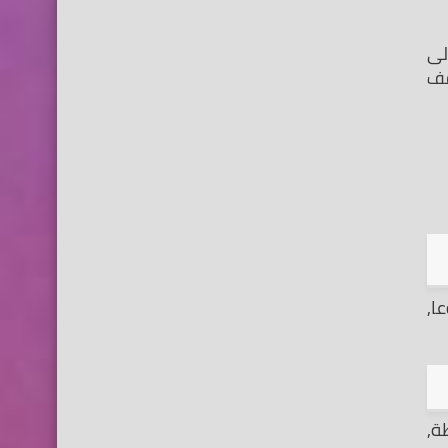
قبل أن نشرع في حل مشكلة توقف التطبيقات علي جهاز الاندرويد, يجب ان تعرف علي الاسباب؟ التي تؤدي إلى 
توقف التطبيق على جهازك, يعتبر معرفة سبب المشكلة هو نصف الحل, لكى تتمكن من معرفة سبب توقف 
جرب الحلول التي سوف نطرحها لك بالترتيب, حيث قمنا بتسهيل الأمر عليك ووفرنا لك الحلول للمشاكل الأكثر شيوعا, 
عادة ما يكون إعادة تشغيل الهاتف كافي جدا لحل مشاكل كثيرة في جهازك قد صعب حلها, ويرجع هذا بكل بساطة, 